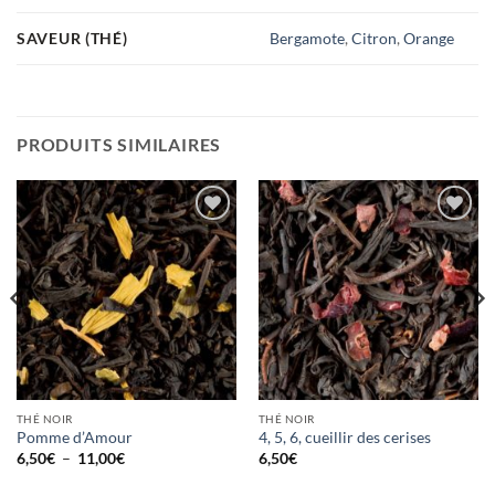
SAVEUR (THÉ)
Bergamote
,
Citron
,
Orange
PRODUITS SIMILAIRES
Ajouter
Ajouter
à la
à la
wishlist
wishlist
THÉ NOIR
THÉ NOIR
Pomme d’Amour
4, 5, 6, cueillir des cerises
Plage
6,50
€
–
11,00
€
6,50
€
de
prix :