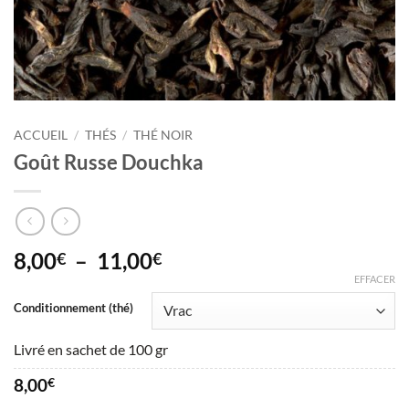
ACCUEIL
/
THÉS
/
THÉ NOIR
Goût Russe Douchka
Plage
8,00
–
11,00
€
€
de
EFFACER
prix :
Conditionnement (thé)
8,00€
à
Livré en sachet de 100 gr
11,00€
8,00
€