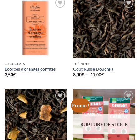
Ajouter
Ajouter
à la
à la
wishlist
wishlist
CHOCOLATS
THÉ NOIR
Écorces d’oranges confites
Goût Russe Douchka
Plage
3,50
€
8,00
€
–
11,00
€
de
prix :
8,00€
à
11,00€
Promo !
Ajouter
Ajouter
à la
à la
wishlist
wishlist
RUPTURE DE STOCK