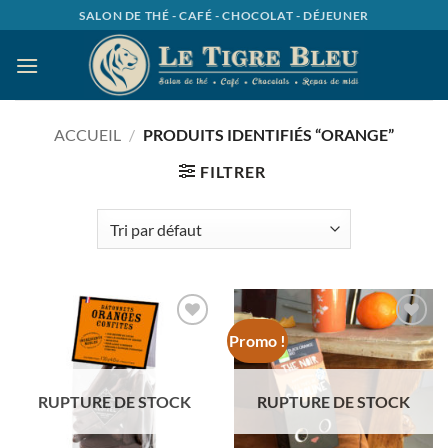
Passer
SALON DE THÉ - CAFÉ - CHOCOLAT - DÉJEUNER
au
contenu
ACCUEIL
/
PRODUITS IDENTIFIÉS “ORANGE”
FILTRER
Promo !
Ajouter
Ajouter
à la
à la
wishlist
wishlist
RUPTURE DE STOCK
RUPTURE DE STOCK