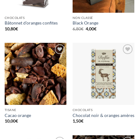
CHOCOLATS
NON CLASSÉ
Bâtonnet d’oranges confites
Black Orange
Le
Le
10,80
€
6,80
€
4,00
€
prix
prix
initial
actuel
était :
est :
6,80€.
4,00€.
Ajouter
Ajouter
à la
à la
wishlist
wishlist
TISANE
CHOCOLATS
Cacao orange
Chocolat noir & oranges amères
10,00
€
1,50
€