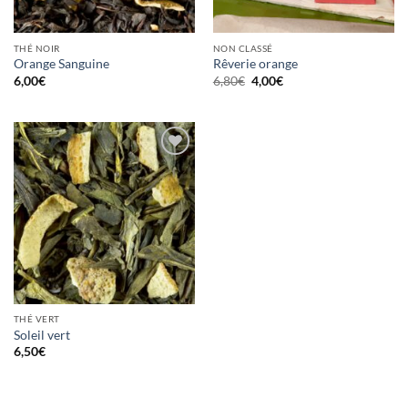
THÉ NOIR
NON CLASSÉ
Orange Sanguine
Rêverie orange
Le
Le
6,00
€
6,80
€
4,00
€
prix
prix
initial
actuel
était :
est :
6,80€.
4,00€.
Ajouter
à la
wishlist
THÉ VERT
Soleil vert
6,50
€