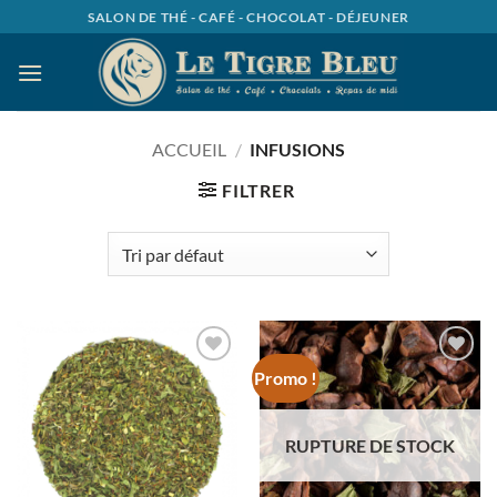
Passer
SALON DE THÉ - CAFÉ - CHOCOLAT - DÉJEUNER
au
contenu
ACCUEIL
/
INFUSIONS
FILTRER
Promo !
Ajouter
Ajouter
à la
à la
wishlist
wishlist
RUPTURE DE STOCK