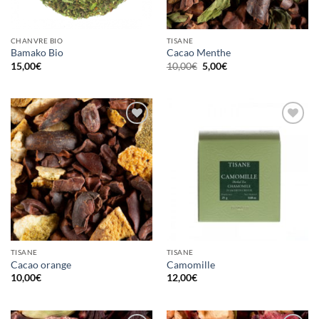
CHANVRE BIO
TISANE
Bamako Bio
Cacao Menthe
Le
Le
15,00
€
10,00
€
5,00
€
prix
prix
initial
actuel
était :
est :
10,00€.
5,00€.
Ajouter
Ajouter
à la
à la
wishlist
wishlist
TISANE
TISANE
Cacao orange
Camomille
10,00
€
12,00
€