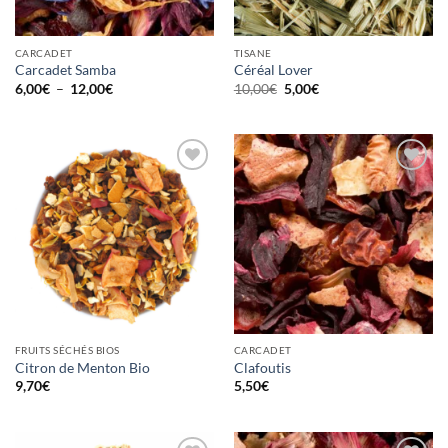
CARCADET
TISANE
Carcadet Samba
Céréal Lover
Plage
Le
Le
6,00
€
–
12,00
€
10,00
€
5,00
€
de
prix
prix
prix :
initial
actuel
6,00€
était :
est :
à
10,00€.
5,00€.
12,00€
Ajouter
Ajouter
à la
à la
wishlist
wishlist
FRUITS SÉCHÉS BIOS
CARCADET
Citron de Menton Bio
Clafoutis
9,70
€
5,50
€