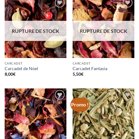
Ajouter
Ajouter
à la
à la
wishlist
wishlist
RUPTURE DE STOCK
RUPTURE DE STOCK
CARCADET
CARCADET
Carcadet de Nöel
Carcadet Fantasia
8,00
€
5,50
€
Promo !
Ajouter
Ajouter
à la
à la
wishlist
wishlist