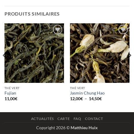
PRODUITS SIMILAIRES
Ajouter
Ajouter
à la
à la
wishlist
wishlist
THÉ VERT
THÉ VERT
Fujian
Jasmin Chung Hao
Plage
11,00
€
12,00
€
–
14,50
€
de
prix :
12,00€
à
14,50€
ACTUALITÉS
CARTE
FAQ
CONTACT
Copyright 2026 ©
Matthieu Huix