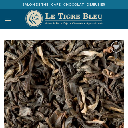
Passer
SALON DE THÉ - CAFÉ - CHOCOLAT - DÉJEUNER
au
contenu
Ajouter
à la
wishlist