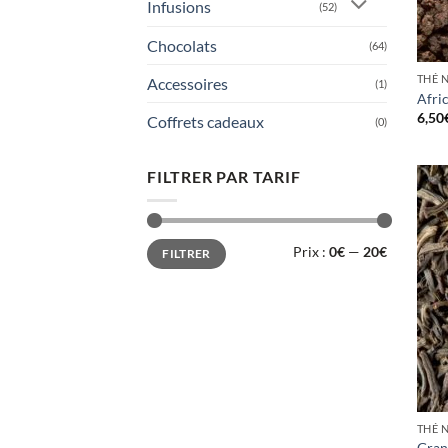
Infusions
(52)
Chocolats
(64)
THÉ 
Accessoires
(1)
Afri
6,50
Coffrets cadeaux
(0)
FILTRER PAR TARIF
Prix
Prix
Prix :
0€
—
20€
FILTRER
min
max
THÉ 
Gran