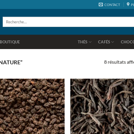
CONTACT
P
Recherche
pour :
BOUTIQUE
THÉS
CAFÉS
CHOC
8 résultats aff
“NATURE”
Ajouter
Ajo
à la
à 
wishlist
wish