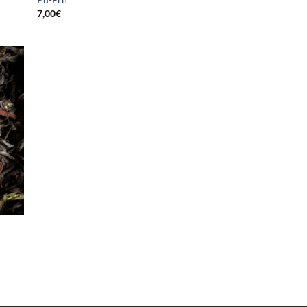
7,00
€
uter
la
list