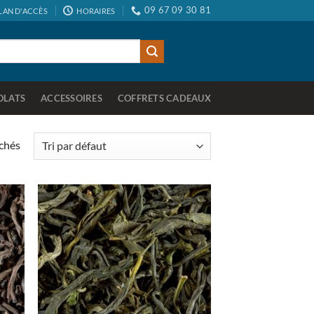
09 67 09 30 81
LAN D'ACCÈS
HORAIRES
OLATS
ACCESSOIRES
COFFRETS CADEAUX
ichés
uter
Ajouter
la
à la
list
wishlist