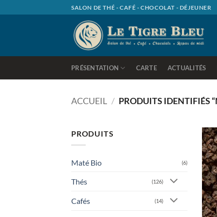
Passer
SALON DE THÉ - CAFÉ - CHOCOLAT - DÉJEUNER
au
contenu
PRÉSENTATION
CARTE
ACTUALITÉS
ACCUEIL
/
PRODUITS IDENTIFIÉS 
PRODUITS
Maté Bio
(6)
Thés
(126)
Cafés
(14)