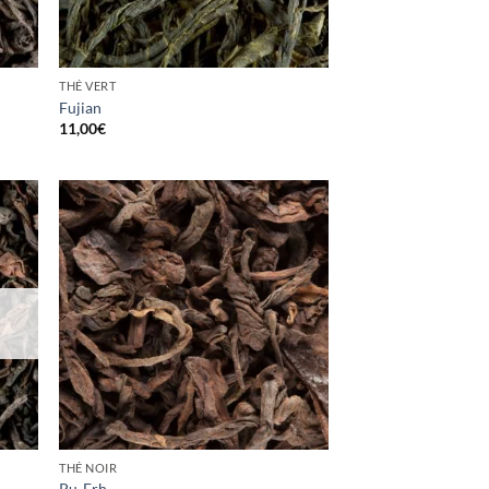
THÉ VERT
Fujian
11,00
€
uter
Ajouter
la
à la
list
wishlist
THÉ NOIR
Pu-Erh