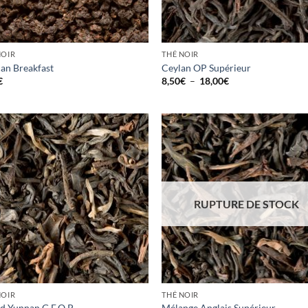
NOIR
THÉ NOIR
can Breakfast
Ceylan OP Supérieur
Plage
€
8,50
€
–
18,00
€
de
prix :
8,50€
à
18,00€
Ajouter
Ajo
à la
à 
wishlist
wish
RUPTURE DE STOCK
NOIR
THÉ NOIR
d Yunnan G.F.O.P
Mélange Anglais Supérieur