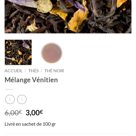
ACCUEIL
/
THÉS
/
THÉ NOIR
Mélange Vénitien
Le
Le
6,00
3,00
€
€
prix
prix
Livré en sachet de 100 gr
initial
actuel
était :
est :