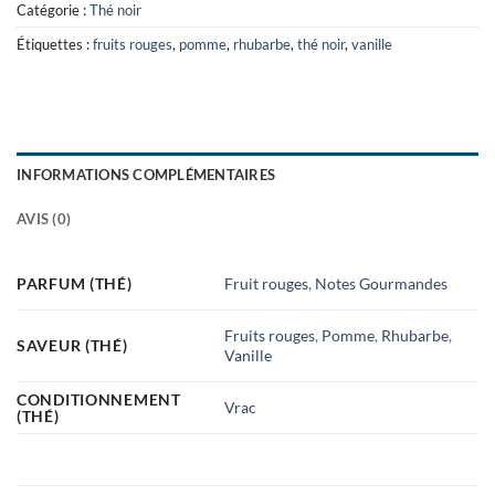
Catégorie :
Thé noir
6,00€.
3,00€.
Étiquettes :
fruits rouges
,
pomme
,
rhubarbe
,
thé noir
,
vanille
INFORMATIONS COMPLÉMENTAIRES
AVIS (0)
PARFUM (THÉ)
Fruit rouges
,
Notes Gourmandes
Fruits rouges
,
Pomme
,
Rhubarbe
,
SAVEUR (THÉ)
Vanille
CONDITIONNEMENT
Vrac
(THÉ)