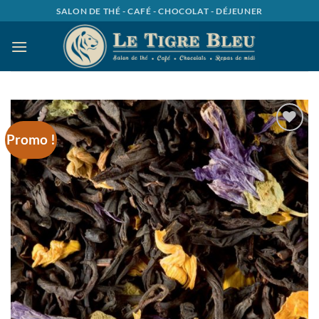
Passer
SALON DE THÉ - CAFÉ - CHOCOLAT - DÉJEUNER
au
contenu
Promo !
Ajouter
à la
wishlist