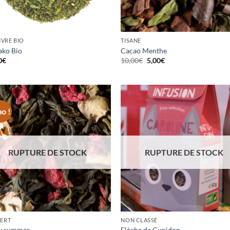
VRE BIO
TISANE
ko Bio
Cacao Menthe
Le
Le
0
€
10,00
€
5,00
€
prix
prix
initial
actuel
était :
est :
10,00€.
5,00€.
o !
Ajouter
Ajo
à la
à 
wishlist
wish
RUPTURE DE STOCK
RUPTURE DE STOCK
VERT
NON CLASSÉ
y summer
Flèche de Cupidon