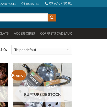
09 67 09 30 81
LAN D'ACCÈS
HORAIRES
OLATS
ACCESSOIRES
COFFRETS CADEAUX
ichés
Promo !
uter
Ajouter
la
à la
list
wishlist
RUPTURE DE STOCK