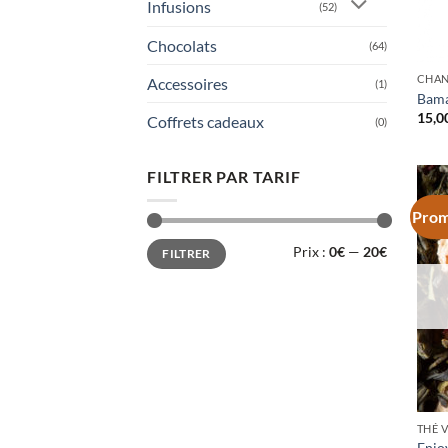
Infusions
(52)
Chocolats
(64)
CHAN
Accessoires
(1)
Bama
15,0
Coffrets cadeaux
(0)
FILTRER PAR TARIF
Prom
Prix
Prix
Prix :
0€
—
20€
FILTRER
min
max
THÉ 
Enjo