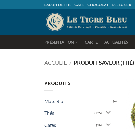
Passer
SALON DE THÉ - CAFÉ - CHOCOLAT - DÉJEUNER
au
contenu
PRÉSENTATION
CARTE
ACTUALITÉS
ACCUEIL
/
PRODUIT SAVEUR (THÉ
PRODUITS
Maté Bio
(6)
Thés
(126)
Cafés
(14)