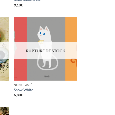
9,10
€
uter
Ajouter
la
à la
list
wishlist
RUPTURE DE STOCK
NON CLASSÉ
Snow White
6,80
€