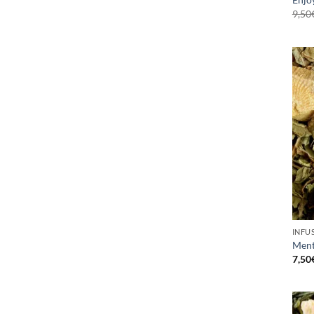
9,50
INFU
Ment
7,50