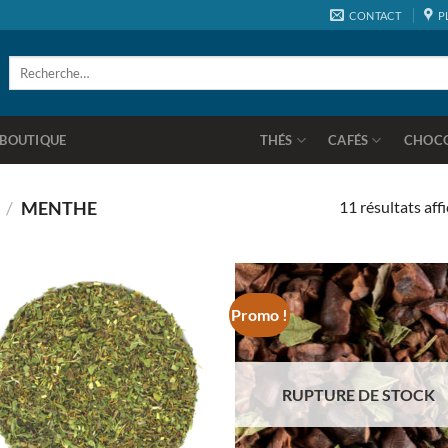
CONTACT
P
Recherche
pour :
BOUTIQUE
THÉS
CAFÉS
CHOC
11 résultats aff
)
/
MENTHE
Promo !
Ajouter
Ajo
à la
à 
wishlist
wish
RUPTURE DE STOCK