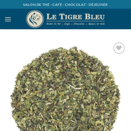
Passer
SALON DE THÉ - CAFÉ - CHOCOLAT - DÉJEUNER
au
contenu
Ajouter
à la
wishlist