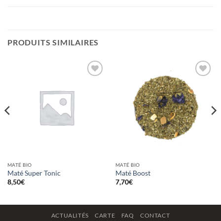
PRODUITS SIMILAIRES
Ajouter
Ajouter
à la
à la
wishlist
wishlist
MATÉ BIO
MATÉ BIO
Maté Super Tonic
Maté Boost
8,50
€
7,70
€
ACTUALITÉS
CARTE
FAQ
CONTACT