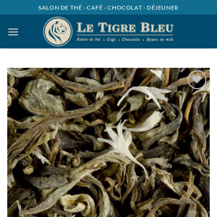
Passer
SALON DE THÉ - CAFÉ - CHOCOLAT - DÉJEUNER
au
contenu
Ajouter
à la
wishlist