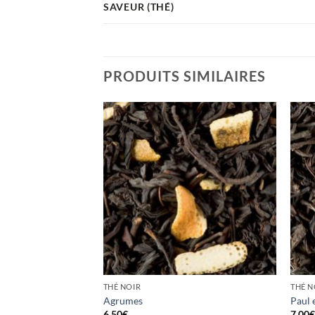
SAVEUR (THÉ)
PRODUITS SIMILAIRES
Ajouter
Ajouter
à la
à la
wishlist
wishlist
THÉ NOIR
THÉ N
Agrumes
Paul 
ge
6,50
€
7,00