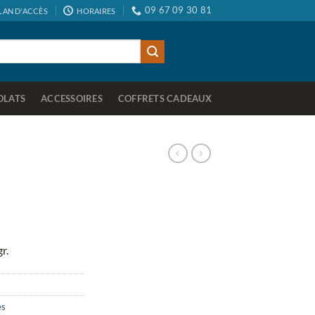
09 67 09 30 81
LAN D'ACCÈS
HORAIRES
OLATS
ACCESSOIRES
COFFRETS CADEAUX
r.
es