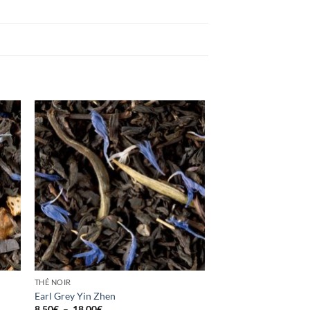
ter
Ajouter
a
à la
ist
wishlist
THÉ NOIR
Earl Grey Yin Zhen
Plage
8,50
€
–
18,00
€