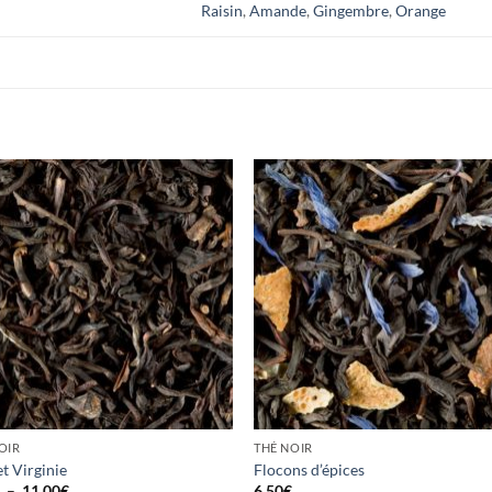
Raisin
,
Amande
,
Gingembre
,
Orange
Ajouter
Ajou
à la
à l
wishlist
wishl
OIR
THÉ NOIR
et Virginie
Flocons d’épices
Plage
€
–
11,00
€
6,50
€