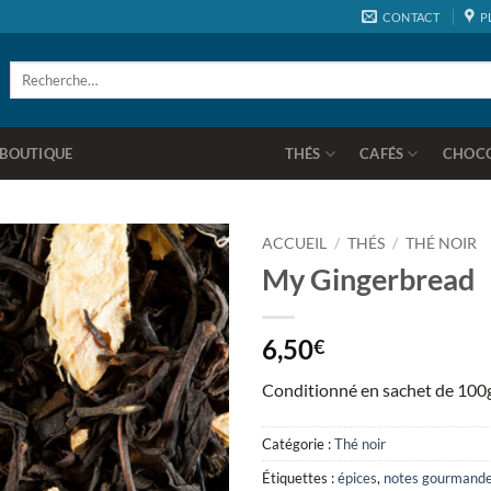
CONTACT
P
Recherche
pour :
BOUTIQUE
THÉS
CAFÉS
CHOC
ACCUEIL
/
THÉS
/
THÉ NOIR
My Gingerbread
Ajouter
à la
wishlist
6,50
€
Conditionné en sachet de 100g
Catégorie :
Thé noir
Étiquettes :
épices
,
notes gourmand