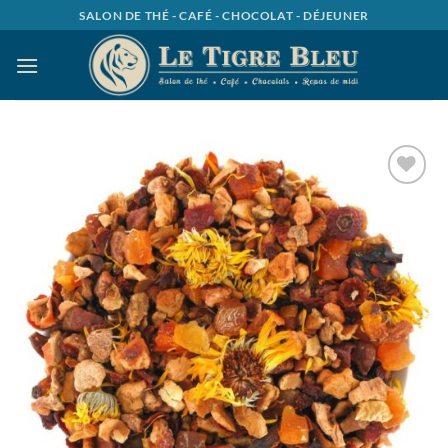
Passer
SALON DE THÉ - CAFÉ - CHOCOLAT - DÉJEUNER
au
contenu
Ajouter
à la
wishlist