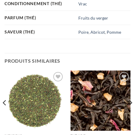
CONDITIONNEMENT (THÉ)
Vrac
PARFUM (THÉ)
Fruits du verger
SAVEUR (THÉ)
Poire
,
Abricot
,
Pomme
PRODUITS SIMILAIRES
Ajouter
Ajouter
à la
à la
wishlist
wishlist