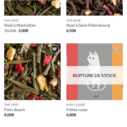
THÉ VERT
THÉ NOIR
Noël à Manhattan
Noel à Saint Pétersbourg
Le
Le
10,00
€
5,00
€
6,50
€
prix
prix
initial
actuel
était :
est :
10,00€.
5,00€.
Ajouter
Ajouter
à la
à la
wishlist
wishlist
RUPTURE DE STOCK
THÉ VERT
NON CLASSÉ
Palm Beach
Pattes roses
8,00
€
6,80
€