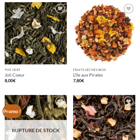
Ajouter
Ajouter
à la
à la
wishlist
wishlist
THÉ VERT
FRUITS SÉCHÉS BIOS
Joli Coeur
L’île aux Pirates
8,00
€
7,80
€
Promo !
Ajouter
Ajouter
à la
à la
wishlist
wishlist
RUPTURE DE STOCK