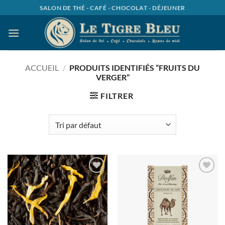
Passer
SALON DE THÉ - CAFÉ - CHOCOLAT - DÉJEUNER
au
contenu
ACCUEIL
/
PRODUITS IDENTIFIÉS “FRUITS DU
VERGER”
FILTRER
Ajouter
Ajouter
à la
à la
wishlist
wishlist