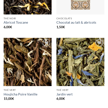
THÉ NOIR
CHOCOLATS
Abricot Toscane
Chocolat au lait & abricots
6,00
€
1,50
€
Ajouter
Ajouter
à la
à la
wishlist
wishlist
THÉ VERT
THÉ VERT
Houjicha Poire Vanille
Jardin vert
15,00
€
6,00
€