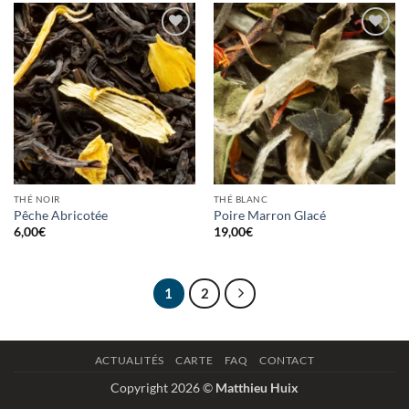
Ajouter
Ajouter
à la
à la
wishlist
wishlist
THÉ NOIR
THÉ BLANC
Pêche Abricotée
Poire Marron Glacé
6,00
€
19,00
€
1
2
ACTUALITÉS
CARTE
FAQ
CONTACT
Copyright 2026 ©
Matthieu Huix