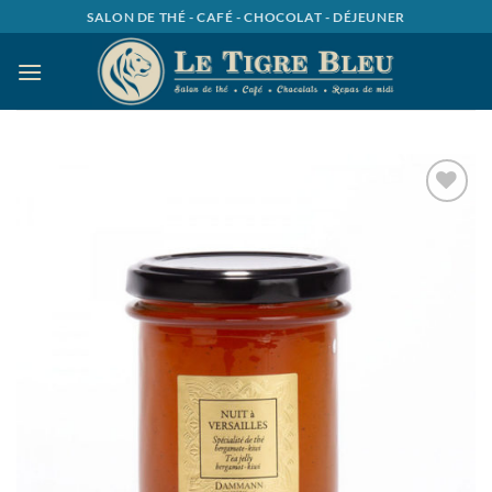
Passer
SALON DE THÉ - CAFÉ - CHOCOLAT - DÉJEUNER
au
contenu
Ajouter
à la
wishlist