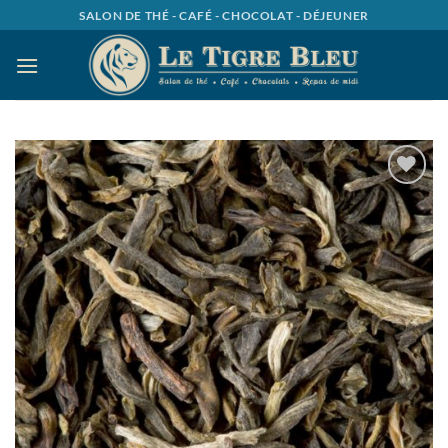
Passer
SALON DE THÉ - CAFÉ - CHOCOLAT - DÉJEUNER
au
contenu
Ajouter
à la
wishlist