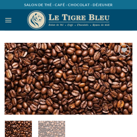
Passer
SALON DE THÉ - CAFÉ - CHOCOLAT - DÉJEUNER
au
contenu
Ajouter
à la
wishlist