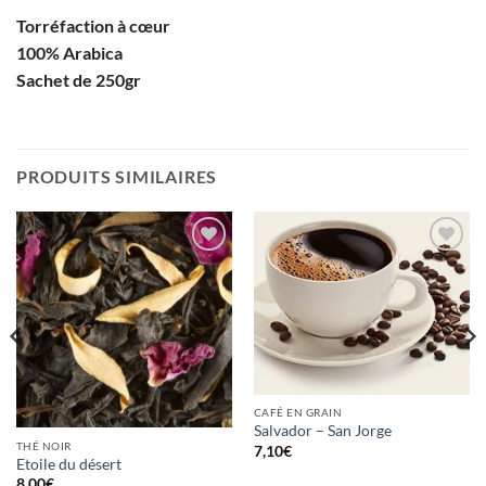
Torréfaction à
cœur
100% Arabica
Sachet de 250gr
PRODUITS SIMILAIRES
Ajouter
Ajouter
à la
à la
wishlist
wishlist
CAFÉ EN GRAIN
Salvador – San Jorge
THÉ NOIR
7,10
€
Etoile du désert
8,00
€