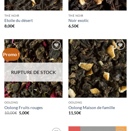
THÉ NOIR
THÉ NOIR
Etoile du désert
Noir exotic
8,00
€
6,50
€
Promo !
Ajouter
Ajouter
à la
à la
wishlist
wishlist
RUPTURE DE STOCK
OOLONG
OOLONG
Oolong Fruits rouges
Oolong Maison de famille
Le
Le
10,00
€
5,00
€
11,50
€
prix
prix
initial
actuel
était :
est :
10,00€.
5,00€.