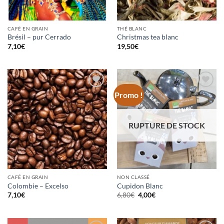
CAFÉ EN GRAIN
THÉ BLANC
Brésil – pur Cerrado
Christmas tea blanc
7,10
€
19,50
€
Promo !
Ajouter
Ajouter
à la
à la
wishlist
wishlist
RUPTURE DE STOCK
CAFÉ EN GRAIN
NON CLASSÉ
Colombie – Excelso
Cupidon Blanc
Le
Le
7,10
€
6,80
€
4,00
€
prix
prix
initial
actuel
était :
est :
6,80€.
4,00€.