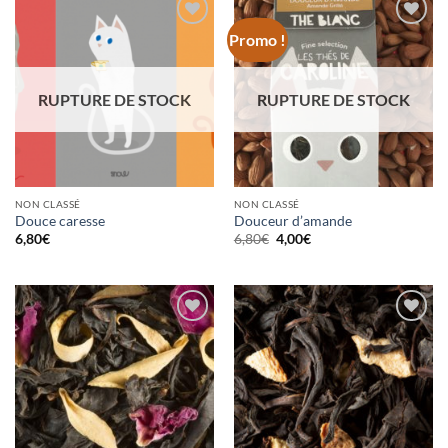
Promo !
Ajouter
Ajouter
à la
à la
wishlist
wishlist
RUPTURE DE STOCK
RUPTURE DE STOCK
NON CLASSÉ
NON CLASSÉ
Douce caresse
Douceur d’amande
Le
Le
6,80
€
6,80
€
4,00
€
prix
prix
initial
actuel
était :
est :
6,80€.
4,00€.
Ajouter
Ajouter
à la
à la
wishlist
wishlist