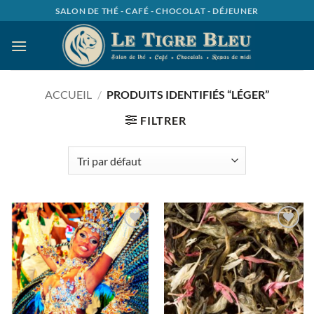
Passer
SALON DE THÉ - CAFÉ - CHOCOLAT - DÉJEUNER
au
contenu
ACCUEIL
/
PRODUITS IDENTIFIÉS “LÉGER”
FILTRER
Ajouter
Ajouter
à la
à la
wishlist
wishlist