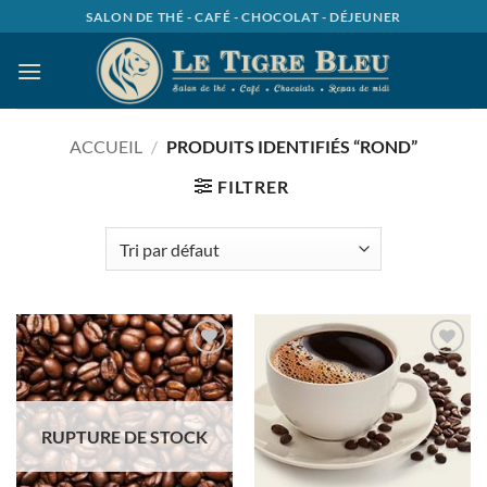
Passer
SALON DE THÉ - CAFÉ - CHOCOLAT - DÉJEUNER
au
contenu
ACCUEIL
/
PRODUITS IDENTIFIÉS “ROND”
FILTRER
Ajouter
Ajouter
à la
à la
wishlist
wishlist
RUPTURE DE STOCK