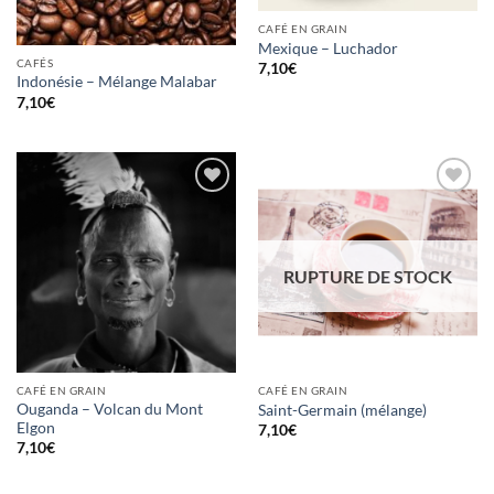
CAFÉ EN GRAIN
Mexique – Luchador
CAFÉS
7,10
€
Indonésie – Mélange Malabar
7,10
€
Ajouter
Ajouter
à la
à la
wishlist
wishlist
RUPTURE DE STOCK
CAFÉ EN GRAIN
CAFÉ EN GRAIN
Ouganda – Volcan du Mont
Saint-Germain (mélange)
Elgon
7,10
€
7,10
€