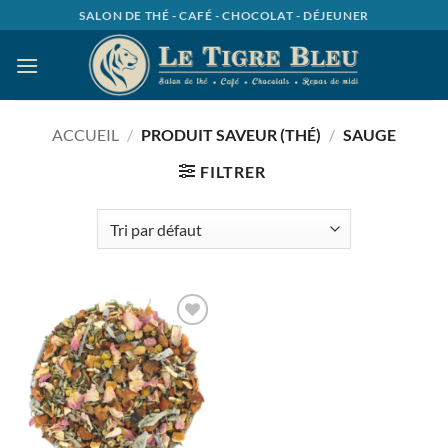
Passer
SALON DE THÉ - CAFÉ - CHOCOLAT - DÉJEUNER
au
contenu
ACCUEIL
/
PRODUIT SAVEUR (THÉ)
/
SAUGE
FILTRER
Ajouter
à la
wishlist