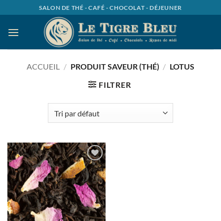
Passer
SALON DE THÉ - CAFÉ - CHOCOLAT - DÉJEUNER
au
contenu
ACCUEIL
/
PRODUIT SAVEUR (THÉ)
/
LOTUS
FILTRER
Ajouter
à la
wishlist