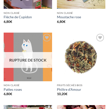
NON CLASSÉ
NON CLASSÉ
Flèche de Cupidon
Moustache rose
6,80
€
6,80
€
Ajouter
Ajouter
à la
à la
wishlist
wishlist
RUPTURE DE STOCK
NON CLASSÉ
FRUITS SÉCHÉS BIOS
Pattes roses
Philtre d’Amour
6,80
€
10,20
€