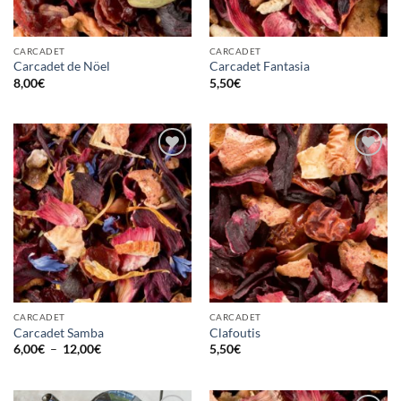
CARCADET
CARCADET
Carcadet de Nöel
Carcadet Fantasia
8,00
€
5,50
€
Ajouter
Ajouter
à la
à la
wishlist
wishlist
CARCADET
CARCADET
Carcadet Samba
Clafoutis
Plage
6,00
€
–
12,00
€
5,50
€
de
prix :
6,00€
à