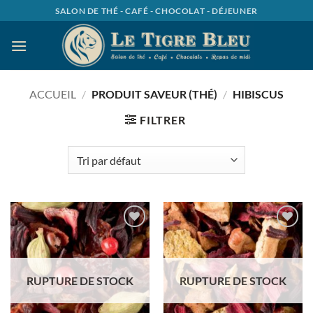
Passer
SALON DE THÉ - CAFÉ - CHOCOLAT - DÉJEUNER
au
contenu
ACCUEIL
/
PRODUIT SAVEUR (THÉ)
/
HIBISCUS
FILTRER
Ajouter
Ajouter
à la
à la
wishlist
wishlist
RUPTURE DE STOCK
RUPTURE DE STOCK