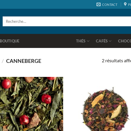
CONTACT
P
Recherche
pour :
BOUTIQUE
THÉS
CAFÉS
CHOC
2 résultats aff
)
/
CANNEBERGE
Ajouter
Ajo
à la
à 
wishlist
wish