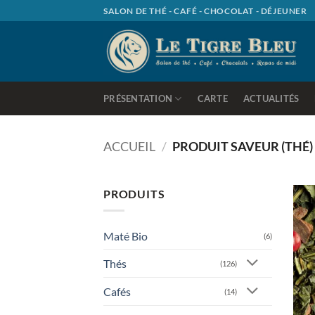
Passer
SALON DE THÉ - CAFÉ - CHOCOLAT - DÉJEUNER
au
contenu
PRÉSENTATION
CARTE
ACTUALITÉS
ACCUEIL
/
PRODUIT SAVEUR (THÉ
PRODUITS
Maté Bio
(6)
Thés
(126)
Cafés
(14)