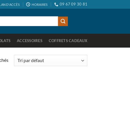
09 67 09 30 81
LAN D'ACCÈS
HORAIRES
OLATS
ACCESSOIRES
COFFRETS CADEAUX
ichés
uter
la
list