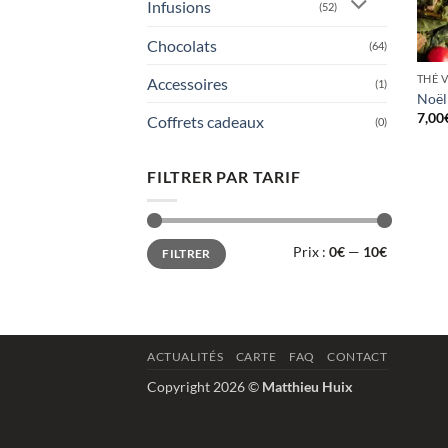
Infusions
(52)
Chocolats
(64)
THÉ 
Accessoires
(1)
Noël
7,00
Coffrets cadeaux
(0)
FILTRER PAR TARIF
Prix
Prix
Prix :
0€
—
10€
FILTRER
min
max
ACTUALITÉS
CARTE
FAQ
CONTACT
Copyright 2026 ©
Matthieu Huix