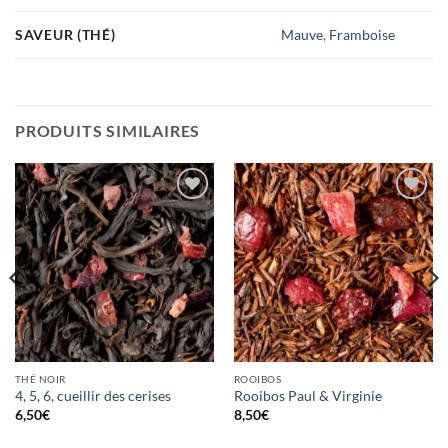
SAVEUR (THÉ)
Mauve
,
Framboise
PRODUITS SIMILAIRES
Ajouter
Ajouter
à la
à la
wishlist
wishlist
THÉ NOIR
ROOIBOS
4, 5, 6, cueillir des cerises
Rooibos Paul & Virginie
6,50
€
8,50
€