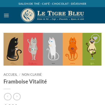
Passer
SALON DE THÉ - CAFÉ - CHOCOLAT - DÉJEUNER
au
contenu
Ajouter
à la
wishlist
ACCUEIL
/
NON CLASSÉ
Framboise Vitalité