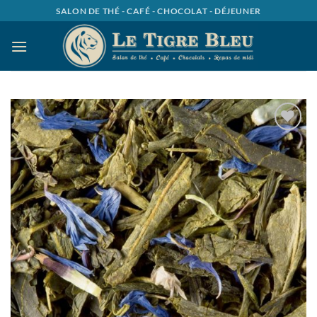
Passer
SALON DE THÉ - CAFÉ - CHOCOLAT - DÉJEUNER
au
contenu
Ajouter
à la
wishlist