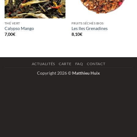
THÉ VERT
FRUITS SÉCHÉS BIOS
Calypso Mango
Les Iles Grenadines
7,00
€
8,10
€
ACTUALITÉS
CARTE
FAQ
CONTACT
Copyright 2026 ©
Matthieu Huix