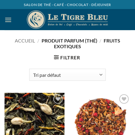
Passer
SALON DE THÉ - CAFÉ - CHOCOLAT - DÉJEUNER
au
contenu
ACCUEIL
/
PRODUIT PARFUM (THÉ)
/
FRUITS
EXOTIQUES
FILTRER
Ajouter
Ajouter
à la
à la
wishlist
wishlist