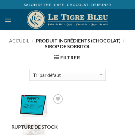
Passer
SALON DE THÉ - CAFÉ - CHOCOLAT - DÉJEUNER
au
contenu
ACCUEIL
/
PRODUIT INGRÉDIENTS (CHOCOLAT)
/
SIROP DE SORBITOL
FILTRER
Ajouter
à la
wishlist
RUPTURE DE STOCK