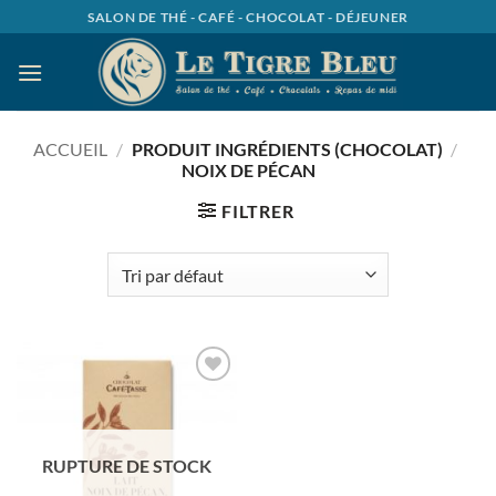
Passer
SALON DE THÉ - CAFÉ - CHOCOLAT - DÉJEUNER
au
contenu
ACCUEIL
/
PRODUIT INGRÉDIENTS (CHOCOLAT)
/
NOIX DE PÉCAN
FILTRER
Ajouter
à la
wishlist
RUPTURE DE STOCK