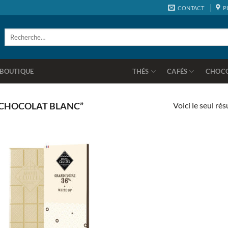
CONTACT
P
Recherche
pour :
BOUTIQUE
THÉS
CAFÉS
CHOC
Voici le seul rés
“CHOCOLAT BLANC”
Ajouter
à la
wishlist