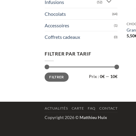
Infusions
(52)
Chocolats
(64)
CHO
Accessoires
(1)
Gran
5,50
Coffrets cadeaux
(0)
FILTRER PAR TARIF
Prix
Prix
Prix :
0€
—
10€
FILTRER
min
max
ACTUALITÉS
CARTE
FAQ
CONTACT
Copyright 2026 ©
Matthieu Huix