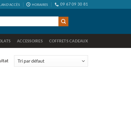
09 67 09 30 81
LAN D'ACCÈS
HORAIRES
OLATS
ACCESSOIRES
COFFRETS CADEAUX
ultat