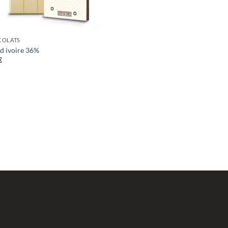
COLATS
d ivoire 36%
€