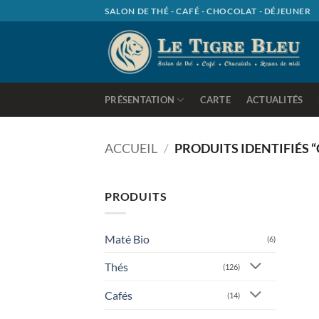
Passer
SALON DE THÉ - CAFÉ - CHOCOLAT - DÉJEUNER
au
contenu
PRÉSENTATION
CARTE
ACTUALITÉS
ACCUEIL
/
PRODUITS IDENTIFIÉS 
PRODUITS
Maté Bio
(6)
Thés
(126)
Cafés
(14)