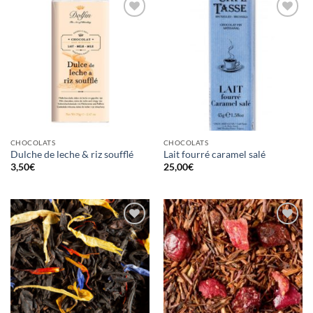
Ajouter
Ajouter
à la
à la
wishlist
wishlist
CHOCOLATS
CHOCOLATS
Dulche de leche & riz soufflé
Lait fourré caramel salé
3,50
€
25,00
€
Ajouter
Ajouter
à la
à la
wishlist
wishlist