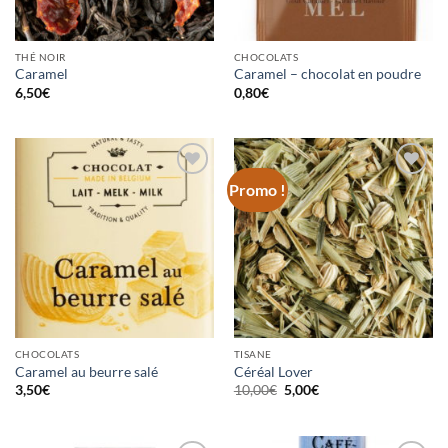
THÉ NOIR
CHOCOLATS
Caramel
Caramel – chocolat en poudre
6,50
€
0,80
€
Promo !
Ajouter
Ajouter
à la
à la
wishlist
wishlist
CHOCOLATS
TISANE
Caramel au beurre salé
Céréal Lover
Le
Le
3,50
€
10,00
€
5,00
€
prix
prix
initial
actuel
était :
est :
10,00€.
5,00€.