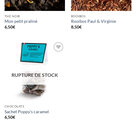
THÉ NOIR
ROOIBOS
Mon petit praliné
Rooibos Paul & Virginie
6,50
€
8,50
€
Ajouter
à la
wishlist
RUPTURE DE STOCK
CHOCOLATS
Sachet Poppy’s caramel
6,50
€