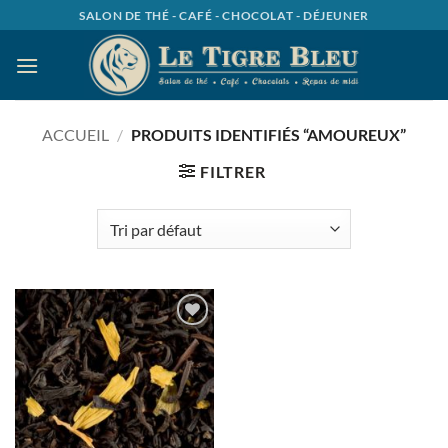
Passer
SALON DE THÉ - CAFÉ - CHOCOLAT - DÉJEUNER
au
contenu
ACCUEIL
/
PRODUITS IDENTIFIÉS “AMOUREUX”
FILTRER
Ajouter
à la
wishlist