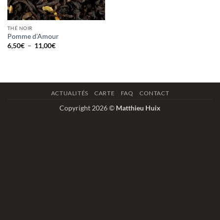
THÉ NOIR
Pomme d’Amour
Plage
6,50
€
–
11,00
€
de
prix :
6,50€
à
11,00€
ACTUALITÉS
CARTE
FAQ
CONTACT
Copyright 2026 ©
Matthieu Huix